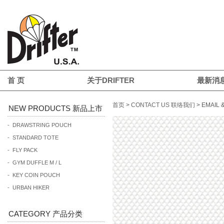
首 页
关于DRIFTER
最新消
首页
>
CONTACT US 联络我们
> EMAIL 
NEW PRODUCTS 新品上市
- DRAWSTRING POUCH
- STANDARD TOTE
- FLY PACK
- GYM DUFFLE M / L
- KEY COIN POUCH
- URBAN HIKER
CATEGORY 产品分类