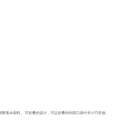
用降落伞面料。 可折叠的设计，可以折叠到内部口袋中并小巧存放。