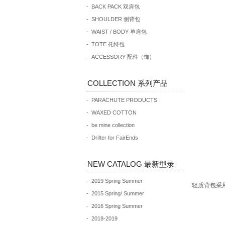
- BACK PACK 双肩包
- SHOULDER 侧背包
- WAIST / BODY 单肩包
- TOTE 托特包
- ACCESSORY 配件（饰）
COLLECTION 系列产品
- PARACHUTE PRODUCTS
- WAXED COTTON
- be mine collection
- Drifter for FairEnds
NEW CATALOG 最新型录
- 2019 Spring Summer
轻质背包采
- 2015 Spring/ Summer
- 2016 Spring Summer
- 2018-2019