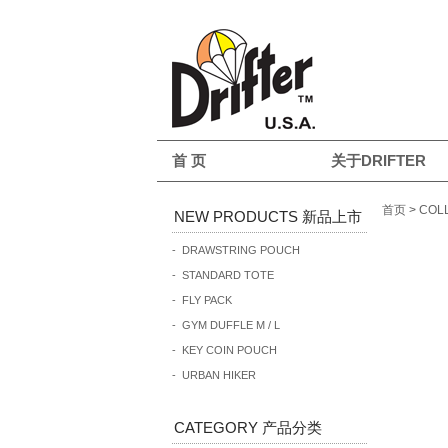
首 页
关于DRIFTER
首页
>
COL
NEW PRODUCTS 新品上市
- DRAWSTRING POUCH
- STANDARD TOTE
- FLY PACK
- GYM DUFFLE M / L
- KEY COIN POUCH
- URBAN HIKER
CATEGORY 产品分类