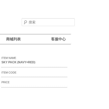
商铺列表
客服中心
ITEM NAME
SKY PACK (NAVY×RED)
ITEM CODE
PRICE